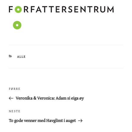
KATEGORIAR
ALLE
Innleggsnavigering
Førre
FØRRE
innlegg
Veronika & Veronica: Adam si eiga øy
Neste
NESTE
innlegg
To gode venner med Havglimt i auget