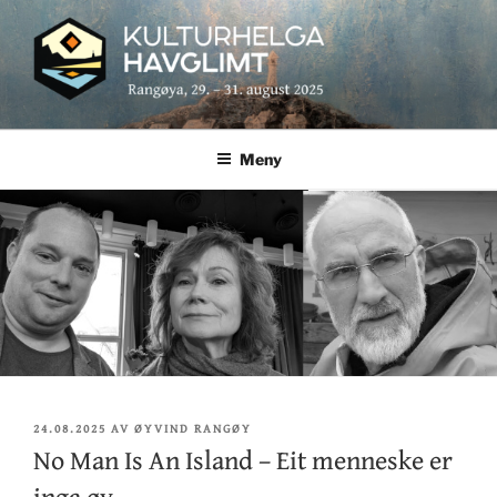
Gå
vidare
til
hovudinnhaldet
KULTURHELGA HAVGLIMT
Rangøya, 29. – 31. august 2025
Meny
LAGT
24.08.2025
AV
ØYVIND RANGØY
UT
No Man Is An Island – Eit menneske er
inga øy