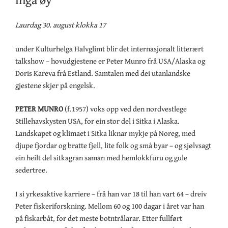
Laurdag 30. august klokka 17
under Kulturhelga Halvglimt blir det internasjonalt litterært
talkshow – hovudgjestene er Peter Munro frå USA/Alaska og
Doris Kareva frå Estland. Samtalen med dei utanlandske
gjestene skjer på engelsk.
PETER MUNRO
(f.1957) voks opp ved den nordvestlege
Stillehavskysten USA, for ein stor del i Sitka i Alaska.
Landskapet og klimaet i Sitka liknar mykje på Noreg, med
djupe fjordar og bratte fjell, lite folk og små byar – og sjølvsagt
ein heilt del sitkagran saman med hemlokkfuru og gule
sedertree.
I si yrkesaktive karriere – frå han var 18 til han vart 64 – dreiv
Peter fiskeriforskning. Mellom 60 og 100 dagar i året var han
på fiskarbåt, for det meste botntrålarar. Etter fullført