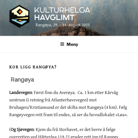
Gå
vidare
til
hovudinnhaldet
KULTURHELGA HAVGLIMT
Rangøya, 29. – 31. august 2025
Meny
KOR LIGG RANGØYA?
Rangøya
Landevegen
: Først finn du Averøya. Ca. 1 km etter Kårvåg
sentrum (i retning frå Atlanterhavsvegen) mot
Bruhagen/Kristiansund er det skilta mot Rangøya (4 km). Følg
Rangøyvegen rett fram til endes, så ser du hovudlokalet «Løa».
(
Og
Sjøvegen
: Kjem du frå Storhavet, er det berre å følge
overretten ved Håtteråsa 119,22 grader rett inn til Rangøy